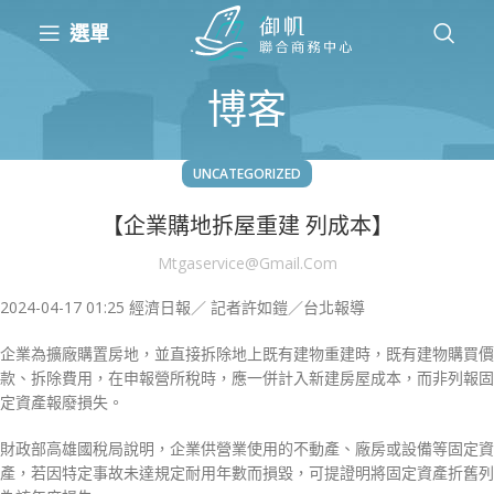
選單
博客
UNCATEGORIZED
【企業購地拆屋重建 列成本】
Mtgaservice@gmail.com
2024-04-17 01:25
經濟日報／ 記者許如鎧／台北報導
企業為擴廠購置房地，並直接拆除地上既有建物重建時，既有建物購買價
款、拆除費用，在申報營所稅時，應一併計入新建房屋成本，而非列報固
定資產報廢損失。
財政部高雄國稅局說明，企業供營業使用的不動產、廠房或設備等固定資
產，若因特定事故未達規定耐用年數而損毀，可提證明將固定資產折舊列