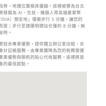
段旁，地理位置極其優越。這裡被譽為台北
將發展為 AI、生技、機器人等高端產業聚
IDIA）預定地」僅需步行 5 分鐘，讓您的
而居；步行至捷運明德站也僅約 8 分鐘，無
省時。
更結合專業優勢，提供獨立辦公室出租、合
會計記帳服務，由專業團隊為您的稅務營運
產業優勢與御帆的貼心代收服務，這裡將是
象的最佳起點。