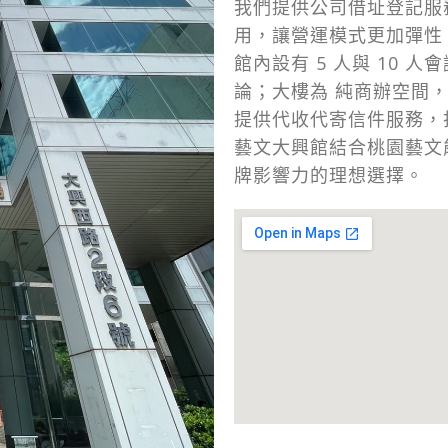
我們提供公司借址登記服
用，讓營運模式更加彈性
館內設有 5 人與 10
論；大樓為 純商辦空間
提供代收代寄信件服務，
藝文大興館結合桃園藝文
牌影響力的理想選擇。