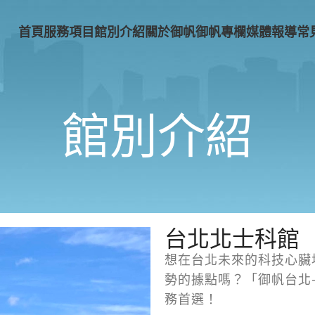
首頁
服務項目
館別介紹
關於御帆
御帆專欄
媒體報導
常
館別介紹
台北北士科館
想在台北未來的科技心臟
勢的據點嗎？「御帆台北
務首選！