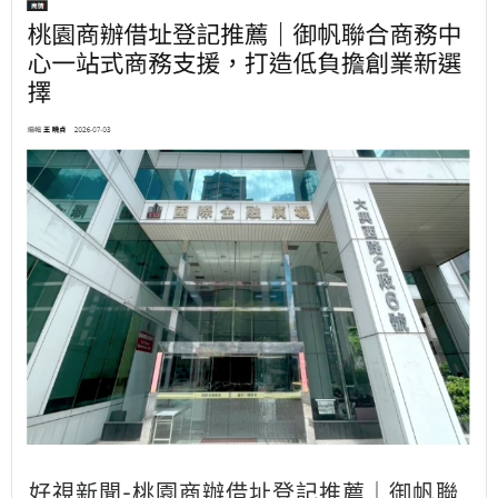
好視新聞-桃園商辦借址登記推薦｜御帆聯