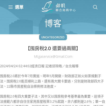
選單
博客
UNCATEGORIZED
【囤房稅2.0 還要過兩關】
Mtgaservice@gmail.com
2024/04/24 02:44:02
經濟日報 記者邱琮皓／台北報導
囤房稅2.0將於今年7月實施、明年5月開徵，財政部正如火如荼規劃子
法。囤房稅2.0能否順利上路，還有兩大關卡要過，分別是財政部四大子
法、22縣市房屋稅自治條例修法進度。
囤房稅2.0有四大重要子法，其中又以囤房稅參考基準最為重要，這項子
法規範六都非自住住家用房屋稅率3.2％起跳，非六都則是2.6％；單一自