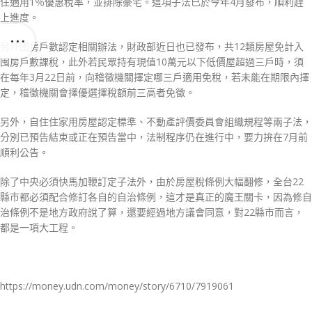
住適用1％優惠稅率，並排除豪宅。這項子法已於今年4月發布，順利趕
上進度。
另外囤房戶數認定相關辦法，財政部近日也已發布，共12類房屋免計入
囤房戶數課稅，此外若民眾持有現值10萬元以下低價屋超過三戶時，須
在每年3月22日前，向稽徵機關擇定哪三戶適用免稅，若未能在期限內擇
定，稽徵機關會擇優選擇稅額前三高者免徵。
另外，自住住家用房屋認定標準、不動產評價委員會組織規程等兩子法，
分別已預告結束或正在預告當中，法制程序仍在進行中，要力拚在7月前
順利公告。
除了中央必須快馬加鞭訂定子法外，由於房屋稅條例大幅翻修，全台22
縣市都必須配合修訂各自的自治條例，這才是真正的魔王關卡，因為修自
治條例不是地方政府說了算，還要經過地方議會同意，對22縣市而言，
都是一項大工程。
https://money.udn.com/money/story/6710/7919061