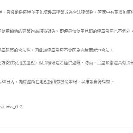
稅，且繳納房屋稅並不能讓違章建築成為合法建築物，若家中有頂樓加蓋
屋使用價值的建築物為課徵對象，即便是無使用執照的違章房屋也不例外
違章建築的合法性，因此該違章房屋不會因為完稅而就地合法。
應課徵住家用房屋稅，但頂樓增建若僅供遮陽、防雨，且屋頂搭建具有頂
30日內，向房屋所在地稅捐稽徵機關申報，以維護自身權益。
istnews_ch2