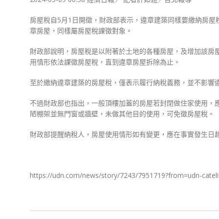
房屋稅自5月1日開徵，財政部表示，違章建築同樣要繳納房屋
章房屋，同樣屬房屋稅課徵對象。
財政部說明，房屋稅是以附著於土地的各種房屋，及增加該房
用情形依法課徵房屋稅，直到違章房屋拆除為止。
至於繳納違章建築的房屋稅，僅表示履行納稅義務，並不影響
不過財政部也指出，一般頂樓加蓋的房屋若封閉做住家使用，
陋棚架並無門窗或牆壁，未做其他目的使用，可免徵房屋稅。
財政部提醒納稅人，房屋使用情形如有變更，應在事實發生日起
https://udn.com/news/story/7243/7951719?from=udn-catel