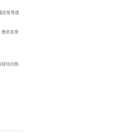
鐵皮屋等違
，應依其使
蓋樑柱的簡