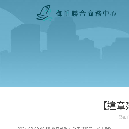
【違章
發布
2024-05-09 00:38
經濟日報／ 記者許如鎧／台北報導