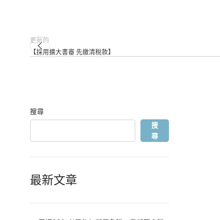
更新的
【採用擴大書審 先繳清稅款】
搜尋
搜
尋
最新文章