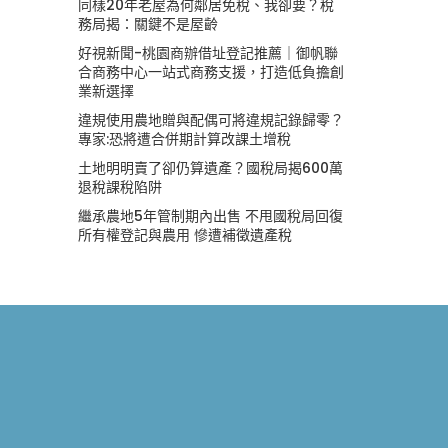
同樣20年老屋為何鄰居免稅、我卻要？稅
務局揭：關鍵不是屋齡
好視新聞-桃園商辦借址登記推薦｜御帆聯
合商務中心一站式商務支援，打造低負擔創
業新選擇
違規使用農地贈與配偶可將違規記錄歸零？
專家:恐將遭合併期計算改課土增稅
土地明明賣了卻仍算遺產？國稅局揭600萬
退稅課稅陷阱
繼承農地5年管制期內出售 不甩國稅局回復
所有權登記與農用 慘遭補徵遺產稅