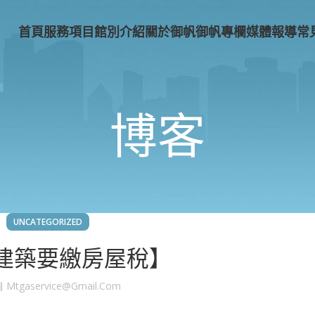
首頁
服務項目
館別介紹
關於御帆
御帆專欄
媒體報導
常
博客
UNCATEGORIZED
建築要繳房屋稅】
自
Mtgaservice@gmail.com