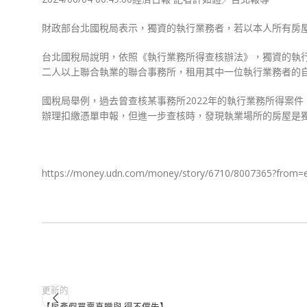
財政部台北國稅局表示，獨資的執行業務者，若以本人所有房
台北國稅局說明，依照《執行業務所得查核辦法》，獨資的執
二人以上聯合執業的聯合事務所，租用其中一位執行業務者的
國稅局舉例，過去曾查核某事務所2022年的執行業務所得案
辦理扣繳憑單申報，但進一步查核時，發現執業場所的房屋是
https://money.udn.com/money/story/6710/8007365?from=e
更新的
【房產假買賣真贈與 得不償失】