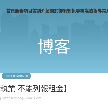
首頁
服務項目
館別介紹
關於御帆
御帆專欄
媒體報導
常
博客
UNCATEGORIZED
執業 不能列報租金】
自
Mtgaservice@gmail.com