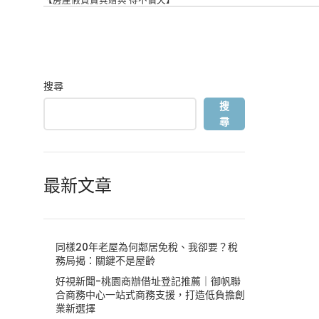
搜尋
搜
尋
最新文章
同樣20年老屋為何鄰居免稅、我卻要？稅
務局揭：關鍵不是屋齡
好視新聞-桃園商辦借址登記推薦｜御帆聯
合商務中心一站式商務支援，打造低負擔創
業新選擇