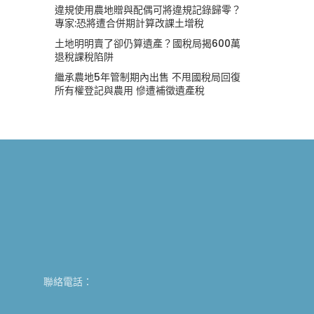
違規使用農地贈與配偶可將違規記錄歸零？
專家:恐將遭合併期計算改課土增稅
土地明明賣了卻仍算遺產？國稅局揭600萬
退稅課稅陷阱
繼承農地5年管制期內出售 不甩國稅局回復
所有權登記與農用 慘遭補徵遺產稅
聯絡電話：