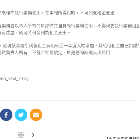
屋來作為執行業務使用，在申報所得稅時，不可列支租金支出。
行業務者以本人所有的房屋供其自身執行業務使用，不得列支執行業務租
自有房屋，則可將租金列為租金支出。
件，發現該事務所列報租金費用較前一年度大幅增加，其給付租金雖已扣繳
獨資負責人所有，不符合相關規定，於是剔除該項支出費用。
dn_next_story
【小商家取得進項發