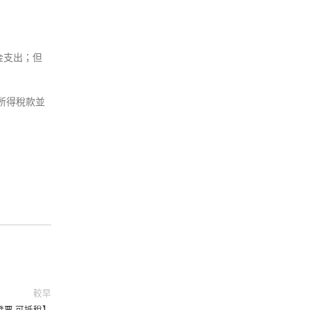
金支出；但
所得稅款並
較早
票 可抵稅】