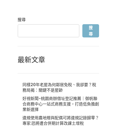
搜尋
搜
尋
最新文章
同樣20年老屋為何鄰居免稅、我卻要？稅
務局揭：關鍵不是屋齡
好視新聞-桃園商辦借址登記推薦｜御帆聯
合商務中心一站式商務支援，打造低負擔創
業新選擇
違規使用農地贈與配偶可將違規記錄歸零？
專家:恐將遭合併期計算改課土增稅