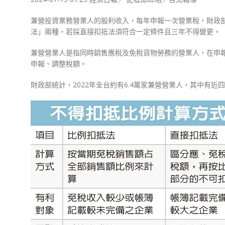
兼營投資業務營業人的股利收入，每年申報一次營業稅，財政
法」兩種，若採直接扣抵法須符合一定條件且三年不得變更。
兼營營業人是指同時銷售應稅及免稅貨物勞務的營業人，在申
申報、調整稅額。
財政部統計，2022年全台約有6.4萬家兼營營業人，其中有近