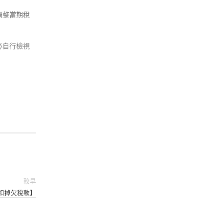
調整當期稅
必自行檢視
較早
先扣掉欠稅款】