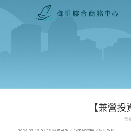
【兼營投
發
2024-07-15 01:25
經濟日報／ 記者邱琮皓／台北報導