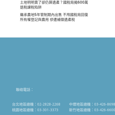
土地明明賣了卻仍算遺產？國稅局揭600萬
退稅課稅陷阱
繼承農地5年管制期內出售 不甩國稅局回復
所有權登記與農用 慘遭補徵遺產稅
聯絡電話：
台北地區總機：02-2828-2268
中壢地區總機：03-426-869
桃園地區總機：03-301-3373
新竹地區總機：03-426-660