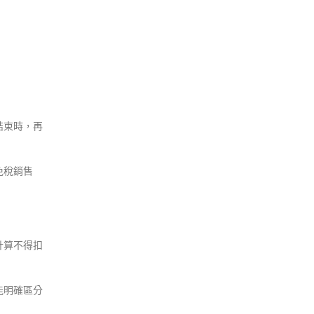
結束時，再
免稅銷售
計算不得扣
能明確區分