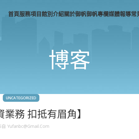
首頁
服務項目
館別介紹
關於御帆
御帆專欄
媒體報導
常
博客
UNCATEGORIZED
資業務 扣抵有眉角】
布自
Yufanbc@gmail.com