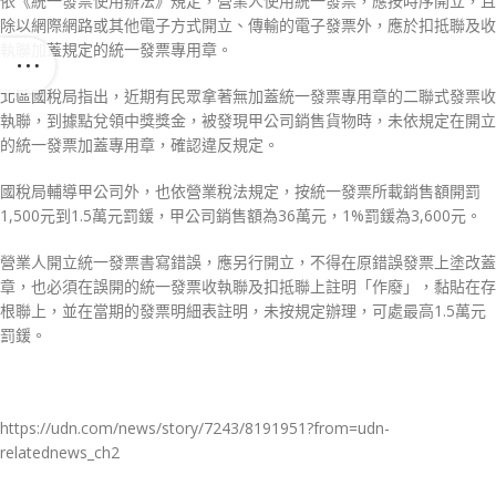
依《統一發票使用辦法》規定，營業人使用統一發票，應按時序開立，且
除以網際網路或其他電子方式開立、傳輸的電子發票外，應於扣抵聯及收
執聯加蓋規定的統一發票專用章。
北區國稅局指出，近期有民眾拿著無加蓋統一發票專用章的二聯式發票收
執聯，到據點兌領中獎獎金，被發現甲公司銷售貨物時，未依規定在開立
的統一發票加蓋專用章，確認違反規定。
國稅局輔導甲公司外，也依營業稅法規定，按統一發票所載銷售額開罰
1,500元到1.5萬元罰鍰，甲公司銷售額為36萬元，1%罰鍰為3,600元。
營業人開立統一發票書寫錯誤，應另行開立，不得在原錯誤發票上塗改蓋
章，也必須在誤開的統一發票收執聯及扣抵聯上註明「作廢」，黏貼在存
根聯上，並在當期的發票明細表註明，未按規定辦理，可處最高1.5萬元
罰鍰。
https://udn.com/news/story/7243/8191951?from=udn-
relatednews_ch2