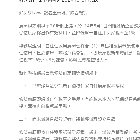
好房網News記者王惠琳／綜合報導
房屋稅差別稅率2.0新制上路，於114年5月1日開始繳納全
促使房屋釋出作有效利用，並降低單一自住用房屋稅率至1％。
稅務局說明，自住住家用房屋需符合（1）無出租或供營業使用
住使用，且於該屋「辦竣戶籍登記」。即房屋稅新制增訂應「辦
住稅率2.6％~4.8％課徵，影響民眾權益很大。
新竹縣稅務局因應修法訂定輔導措施如下：
一、「已辦竣戶籍登記者」續按住家自住房屋稅率課稅
修法前原即課徵自住稅率之房屋，有納稅人本人、配偶或直系
稅，無須再向稅務局申報。
二、「尚未辦竣戶籍登記者」將輔導辦理設立戶籍
修法前原即按自住稅率課徵房屋稅，尚未「辦竣戶籍登記」者，
如期辦竣戶籍者，稅務局亦將依戶政資料逕行核定續按自住稅