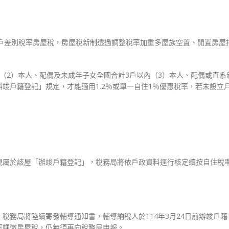
國歸戶差別稅率房屋稅，房屋稅新制透過調整稅率加重多屋族空置、閒置房屋
（2）本人、配偶及未成年子女全國合計3戶以內（3）本人、配偶或直系
竣戶籍登記」規定，才能適用1.2％或單一自住1％優惠稅率，若未設立
親屬於該屋「辦竣戶籍登記」，稅務局將依戶政資料逕行核定續按自住稅
稅務局將陸續寄發輔導通知書，輔導納稅人於114年3月24日前辦竣戶籍
率課徵房屋稅，仍無須再向稅務局申報。