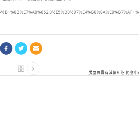
%88%BF%E5%B1%8B%E7%A8%852.0%E5%B0%87%E4%B8%8A%E8%
房屋買賣有減價糾紛 仍應申