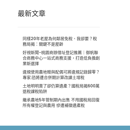
最新文章
同樣20年老屋為何鄰居免稅、我卻要？稅
務局揭：關鍵不是屋齡
好視新聞-桃園商辦借址登記推薦｜御帆聯
合商務中心一站式商務支援，打造低負擔創
業新選擇
違規使用農地贈與配偶可將違規記錄歸零？
專家:恐將遭合併期計算改課土增稅
土地明明賣了卻仍算遺產？國稅局揭600萬
退稅課稅陷阱
繼承農地5年管制期內出售 不甩國稅局回復
所有權登記與農用 慘遭補徵遺產稅