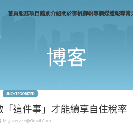
首頁
服務項目
館別介紹
關於御帆
御帆專欄
媒體報導
常
博客
UNCATEGORIZED
 做「這件事」才能續享自住稅率
自
Mtgaservice@gmail.com