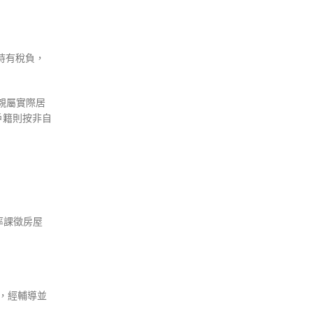
持有稅負，
親屬實際居
戶籍則按非自
率課徵房屋
，經輔導並