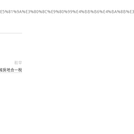
B7%AF+%E5%81%9A%E3%80%8C%E9%80%99%E4%BB%B6%E4%BA%
較早
報房地合一稅