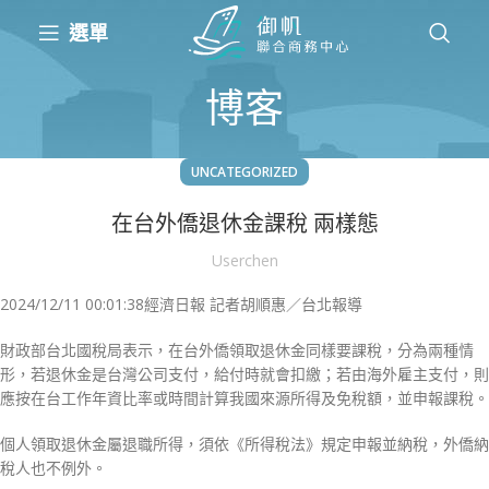
選單
博客
UNCATEGORIZED
在台外僑退休金課稅 兩樣態
Userchen
2024/12/11 00:01:38
經濟日報 記者胡順惠／台北報導
財政部台北國稅局表示，在台外僑領取退休金同樣要課稅，分為兩種情
形，若退休金是台灣公司支付，給付時就會扣繳；若由海外雇主支付，則
應按在台工作年資比率或時間計算我國來源所得及免稅額，並申報課稅。
個人領取退休金屬退職所得，須依《所得稅法》規定申報並納稅，外僑納
稅人也不例外。