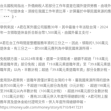
台北國稅局指出，外僑納稅人若部分工作年度是在國外提供勞務，由境外
雇主支付退休金，須按在我國工作年資比率，計算屬於中華民國來源的應
稅退休金。
舉例來說，A君在某外國公司服務30年，其中最後十年派駐台灣，2024
年一次領取退休金折合新台幣1,500萬元，由國外雇主支付。
A君在台工作時間是整體服務年資的三分之一，因此，領取的1,500萬元
退休金，有三分之一、即500萬元應列為中華民國來源所得。
免稅額方面，以2024年來看，選擇一次領取者，總額不超過「19.8萬元
乘退職年資」部分免稅；超過「19.8萬元乘退職年資」至「39.8萬元乘退
職年資」以內，半數計稅；超過「39.8萬元乘退職年資」部分全數計稅。
套用到A君案例，退職年資僅計算在台灣的十年，屬我國來源所得的退休
金共500萬元中，不超過198萬元部分為免稅（0元計稅）、超過198萬元
至398萬元以內半數計稅（100萬元計稅）、超過398萬元部分全數計稅
（102萬元計稅），應有202萬元併入年度所得總額計稅，A君可附上服
務年資及退休金給付證明文件，併入年度所得總額申報。
https://money.udn.com/money/story/6710/8417231