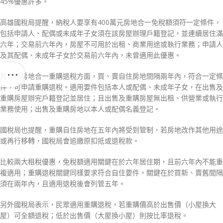
45%優惠許多。
高雄國稅局提醒，納稅人要享有400萬元房地合一免稅額須符一定條件，
包括申請人、配偶或未成年子女須在該房屋辦理戶籍登記，並連續居住滿
六年；交易前六年內，房屋不可用於出租、商業用途或執行業務；申請人
及其配偶、未成年子女於交易前六年內，未曾適用此優惠。
其次在房地合一重購退稅方面，買、賣自住房地間隔兩年內，符合一定條
件，可申請重購退稅。適用要件包括本人或配偶、未成年子女，在出售及
重購房屋辦完戶籍登記並居住；且出售及重購房屋無出租、供營業或執行
業務使用；出售及重購房地以本人或配偶名義登記。
國稅局也提醒，重購自住房地在五年內將受到管制，若房地改作其他用途
或再行移轉，國稅局會追繳原扣抵或退稅款。
比較兩大租稅優惠，免稅額適用關鍵在於六年居住期，且前六年內不能重
複適用；重購退稅關鍵同樣要求符合自住要件，關鍵在於買新、賣舊間隔
須在兩年內，且適用退稅後會列管五年。
另外國稅局表示，民眾適用重購退稅，若重購價高於出售價（小屋換大
屋）可全額退稅；低於出售價（大屋換小屋）則按比率退稅。