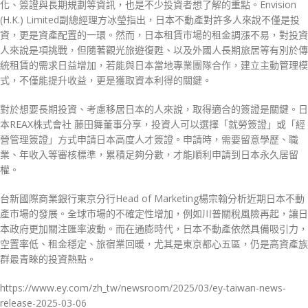
化、簽證與長期規劃等資訊，也是不少投資者想了解的重點。Envision
(H.K.) Limited副總經理方冰瑩指出，日本不動產對許多人來說不僅是投
資，更是資產配置的一環。然而，日本租賃市場的租金調漲不易，對投資
人來說是項挑戰，但隨著觀光旅遊復甦、以及外國人長期旅居等有別於傳
統租賃的需求日益增加，若能與日本當地專業團隊合作，建立主動管理模
式，不僅能提升收益，更是獲取資本利得的關鍵。
對於想要長期投資、考慮移居日本的人來說，取得適合的簽證是關鍵。日
本REAX株式會社 藤田舞董事分享，投資人可以選擇「就勞簽證」或「經
營管理簽證」方式申請日本高度人才簽證。申請時，需要留意學歷、職
業、年收入等審核標準，累積足夠分數，才能順利申請到日本永久居留
權。
台新國際商業銀行東京分行Head of Marketing楊宗翰分析近期日本不動
產市場的發展。全球市場的不確定性增加，例如川普關稅風險再起，讓日
本政府更加關注匯率波動。而在通膨時代，日本不動產依然具備吸引力，
空置率低、租金穩定、旅宿業回暖，尤其是東京都心五區，仍是高資產族
群最青睞的投資熱點。
https://www.ey.com/zh_tw/newsroom/2025/03/ey-taiwan-news-
release-2025-03-06