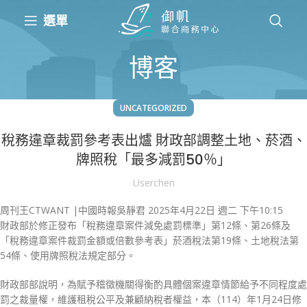
選單
博客
UNCATEGORIZED
稅務違章裁罰參考表出爐 財政部調整土地、菸酒、
牌照稅「最多減罰50％」
Userchen
周刊王CTWANT |中國時報吳靜君
2025年4月22日 週二 下午10:15
財政部於修正發布「稅務違章案件減免處罰標準」第12條、第26條及
「稅務違章案件裁罰金額或倍數參考表」菸酒稅法第19條、土地稅法第
54條、使用牌照稅法規定部分。
財政部部說明，為賦予稽徵機關得衡酌具體個案違章情節給予不同程度處
罰之裁量權，維護租稅公平及兼顧納稅者權益，本（114）年1月24日修