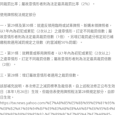
同裁罰比率；屬故意情形者則為法定最高裁罰比率（2％）。
使用牌照稅法規定部分
一，第29條及第30條：就違反領用臨時或試車牌照、新購未領牌照者，
以1年內為初犯或累犯（2次以上）之違章情形，訂定不同裁罰倍數；屬
故意情形者則為法定最高裁罰倍數（1倍）。另增訂裁罰處分核定前已補
繳稅款適用減罰規定之倍數（約當減輕50％罰鍰）。
二，第31條：就轉賣或移用牌照者，以1年內為初犯或累犯（2次以上）
之違章情形，訂定不同裁罰倍數；屬故意情形者則為法定最高裁罰倍數
（2倍）。
三，第28條：增訂屬故意情形者適用之裁罰倍數。
該部補充說明，本次修正之減罰標準及裁倍表，自上述稅法修正公布生效
日（本年1月26日）生效，但裁倍表使用牌照稅法第28條規定部分，自即
日生效。
https://tw.news.yahoo.com/%E7%A8%85%E5%8B%99%E9%8
%E8%B2%A1%E6%94%BF%E9%83%A8%E8%AA%BF%E6%95%B4%E
%E8%8F%B8%E9%85%92-%E7%89%8C%E7%85%A7%E7%A8%85-