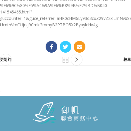
%E6%9C%80%E5%A4%9A%E6%B8%9B%E7%BD%B050-
141545465.html?
guccounter=1&guce_referrer=aHR0cHM6Ly93d3cuZ29vZ2xlLmNvbS
UcnthVmCUjrsj9CmkGmmyB2PTBO5X2ByaylcHv4g
更新的
較早