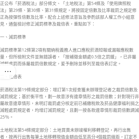
正公布「菸酒稅法」部分條文、「土地稅法」第54條及「使用牌照稅
法」第29條、第30條、第31條規定，將按固定倍數及比率裁罰之規定修
正為按彈性倍數及比率，配合上述修法意旨及參酌該部人權工作小組意
見，通盤檢討修正減罰標準及裁倍表，重點如下：
一、減罰標準
減罰標準第12條第2項有關納稅義務人進口應稅菸酒短報或漏報應稅數
量，但所檢附文件並無錯誤者，「按補徵金額處0.5倍之罰鍰」，已非屬
減輕處罰而係屬裁罰倍數規定，爰予刪除並移列至裁倍表訂定。
二、裁倍表
菸酒稅法第19條規定部分：增訂第1次經查獲未辦理登記者之裁罰倍數及
減罰規定；基於衡平性，劃一故意涉有違章情形之裁罰倍數；針對現行非
屬故意違章情形，未明訂裁罰處分核定前已補繳稅款及菸品健康福利捐之
減輕處罰規定者，均增訂減罰規定，且劃一按各款違章情形裁罰倍數調減
25％。
土地稅法第54條規定部分：土地買賣未辦竣權利移轉登記，再行出售
者，按再行出售每筆土地移轉現值金額由低至高分4個裁罰級距，訂定不