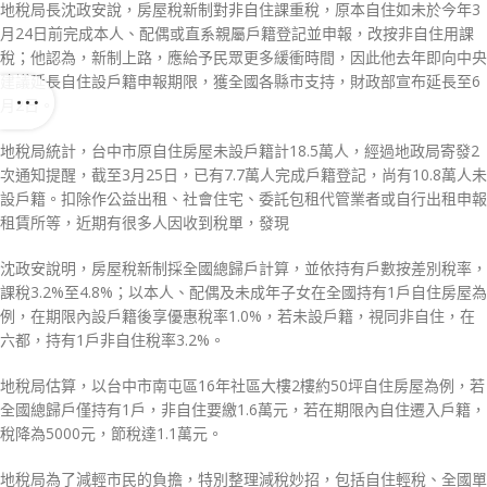
地稅局長沈政安說，房屋稅新制對非自住課重稅，原本自住如未於今年3
月24日前完成本人、配偶或直系親屬戶籍登記並申報，改按非自住用課
稅；他認為，新制上路，應給予民眾更多緩衝時間，因此他去年即向中央
建議延長自住設戶籍申報期限，獲全國各縣市支持，財政部宣布延長至6
月2日。
地稅局統計，台中市原自住房屋未設戶籍計18.5萬人，經過地政局寄發2
次通知提醒，截至3月25日，已有7.7萬人完成戶籍登記，尚有10.8萬人未
設戶籍。扣除作公益出租、社會住宅、委託包租代管業者或自行出租申報
租賃所等，近期有很多人因收到稅單，發現
沈政安說明，房屋稅新制採全國總歸戶計算，並依持有戶數按差別稅率，
課稅3.2%至4.8%；以本人、配偶及未成年子女在全國持有1戶自住房屋為
例，在期限內設戶籍後享優惠稅率1.0%，若未設戶籍，視同非自住，在
六都，持有1戶非自住稅率3.2%。
地稅局估算，以台中市南屯區16年社區大樓2樓約50坪自住房屋為例，若
全國總歸戶僅持有1戶，非自住要繳1.6萬元，若在期限內自住遷入戶籍，
稅降為5000元，節稅達1.1萬元。
地稅局為了減輕市民的負擔，特別整理減稅妙招，包括自住輕稅、全國單