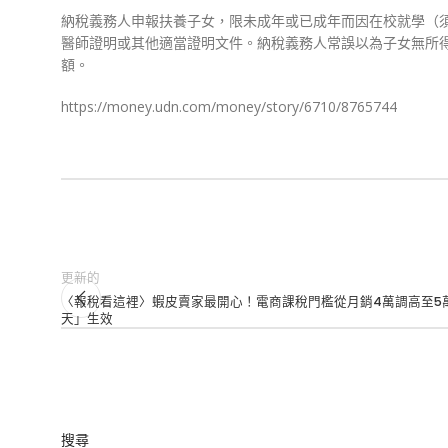
納稅義務人申報扶養子女，限未成年或已成年而因在校就學（
醫師證明或其他適當證明文件。納稅義務人常誤以為子女無所
額。
https://money.udn.com/money/story/6710/8765744
更新的
〈報稅看這裡〉蝦皮賣家最開心！電商課稅門檻從月銷4萬調高至5
天」生效
搜尋