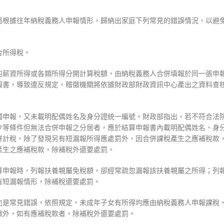
局根據往年納稅義務人申報情形，歸納出家庭下列常見的錯誤情況，以避
合所得稅。
的薪資所得或各類所得分開計算稅額，由納稅義務人合併填報於同一張申
報書，導致違反規定，稽徵機關將依據財政部財政資訊中心產出之資料查
獨申報，又未載明配偶姓名及身分證統一編號。財政部指出，若不符合法
令等條件但無法合併申報之分居者，應於結算申報書內載明配偶姓名、身
併計稅，除了發現另有短漏報所得應處罰外，因合併課稅產生之應補稅款
產生之應補稅款，除補稅外還要處罰。
算申報時，列報扶養親屬免稅額，卻經常疏忽漏報該扶養親屬之所得；列
有短漏報情形，除補稅還要處罰。
也是常見錯誤，依照規定，未成年子女有所得均應由納稅義務人申報課稅
徵外，如有應補稅款者，除補稅外還要處罰。