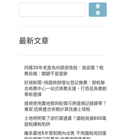
搜
尋
最新文章
同樣20年老屋為何鄰居免稅、我卻要？稅
務局揭：關鍵不是屋齡
好視新聞-桃園商辦借址登記推薦｜御帆聯
合商務中心一站式商務支援，打造低負擔創
業新選擇
違規使用農地贈與配偶可將違規記錄歸零？
專家:恐將遭合併期計算改課土增稅
土地明明賣了卻仍算遺產？國稅局揭600萬
退稅課稅陷阱
繼承農地5年管制期內出售 不甩國稅局回復