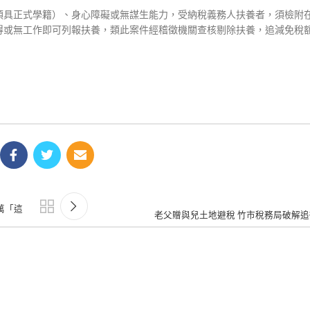
須具正式學籍）、身心障礙或無謀生能力，受納稅義務人扶養者，須檢附
得或無工作即可列報扶養，類此案件經稽徵機關查核剔除扶養，追減免稅
萬「這
老父贈與兒土地避稅 竹市稅務局破解追