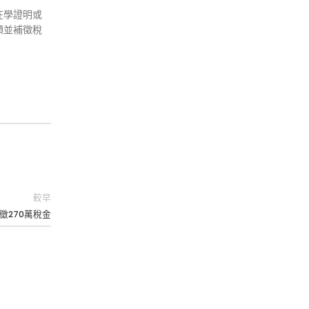
在學證明或
額並補徵稅
較早
徵270萬稅金