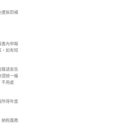
免遭挨罰補
報書內申報
核，如有短
院聲請宣告
分證統一編
，不用處
報所得年度
，納稅義務