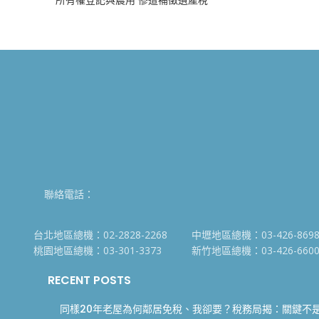
所有權登記與農用 慘遭補徵遺產稅
聯絡電話：
台北地區總機：02-2828-2268
中壢地區總機：03-426-869
桃園地區總機：03-301-3373
新竹地區總機：03-426-660
RECENT POSTS
同樣20年老屋為何鄰居免稅、我卻要？稅務局揭：關鍵不