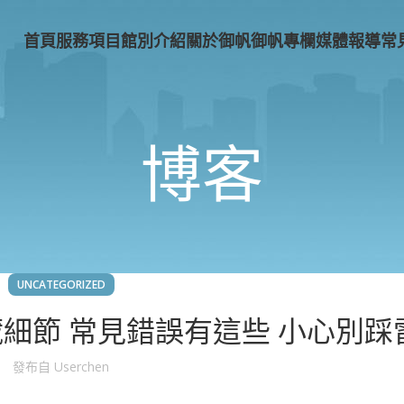
首頁
服務項目
館別介紹
關於御帆
御帆專欄
媒體報導
常
博客
UNCATEGORIZED
藏細節 常見錯誤有這些 小心別踩
發布自
Userchen