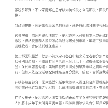
報稅季節到，不少家庭都在思考該如何報稅才會最節稅。國稅
稅。
財政部提醒，家庭報稅最常見的錯誤，就是與配偶分開申報綜
官員解釋，依照所得稅法規定，納稅義務人可針對本人或配偶
繳稅。但納稅義務人卻常誤認為所得可分別申報，填報二張申
漏稅款者，會依法補稅並處罰。
第二種常犯錯誤，就是不符規定可各自申報之分居者卻分別單
採分別財產制、不繼續共同生活達六個月以上、取得通常保護
號，並於申報書勾選，屆時國稅局會將分別單獨申報之資料合
罰，但如未依規定載明配偶姓名及身分證統一編號，合併課稅
在扶養親屬部分，常見錯誤包括納稅義務人辦理綜合所得稅結
開始前已死亡親屬之免稅額，若遭稽徵機關將資料勾稽，查獲
在子女部分，納稅義務人將有所得的未成年子女單獨辦理申報
人如將未成年子女所得單獨申報，稽徵機關除依法合併歸戶課