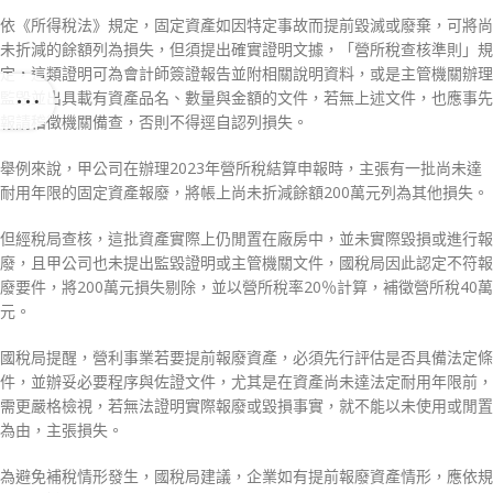
依《所得稅法》規定，固定資產如因特定事故而提前毀滅或廢棄，可將尚
未折減的餘額列為損失，但須提出確實證明文據，「營所稅查核準則」規
定，這類證明可為會計師簽證報告並附相關說明資料，或是主管機關辦理
監毀並出具載有資產品名、數量與金額的文件，若無上述文件，也應事先
報請稽徵機關備查，否則不得逕自認列損失。
舉例來說，甲公司在辦理2023年營所稅結算申報時，主張有一批尚未達
耐用年限的固定資產報廢，將帳上尚未折減餘額200萬元列為其他損失。
但經稅局查核，這批資產實際上仍閒置在廠房中，並未實際毀損或進行報
廢，且甲公司也未提出監毀證明或主管機關文件，國稅局因此認定不符報
廢要件，將200萬元損失剔除，並以營所稅率20％計算，補徵營所稅40萬
元。
國稅局提醒，營利事業若要提前報廢資產，必須先行評估是否具備法定條
件，並辦妥必要程序與佐證文件，尤其是在資產尚未達法定耐用年限前，
需更嚴格檢視，若無法證明實際報廢或毀損事實，就不能以未使用或閒置
為由，主張損失。
為避免補稅情形發生，國稅局建議，企業如有提前報廢資產情形，應依規