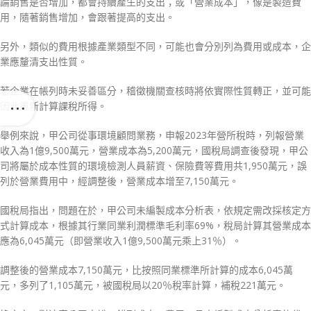
論銷售是否增加，都會持續產生的支出；或「營業成本」，像是製造費
用，隨著銷售增加，會跟著提高的支出。
另外，類似的費用根據產業類型不同，可能也會分別列為費用或成本，企
業應釐清支出性質。
若企業在帳列時未妥善區分，稽徵機關查核時將依實際性質轉正，並可能
因此重新計算課稅所得。
舉例來說，甲公司從事環境顧問業務，申報2023年營所稅時，列報營業
收入為1億9,500萬元，營業成本為5,200萬元，國稅局調查後發現，甲公
司將屬於成本性質的環境檢測人員薪資、保險費等費用共1,950萬元，誤
列於營業費用中，經調整後，營業成本增至7,150萬元。
國稅局指出，問題在於，甲公司未編製成本分析表，依規定需改採核定方
式計算成本，根據其行業同業利潤標準毛利率69%，稅局計算其營業成本
應為6,045萬元（即營業收入1億9,500萬元乘上31％）。
調整後的營業成本7,150萬元，比按照同業標準所計算的成本6,045萬
元，多列了1,105萬元，被國稅局以20％稅率計算，補稅221萬元。