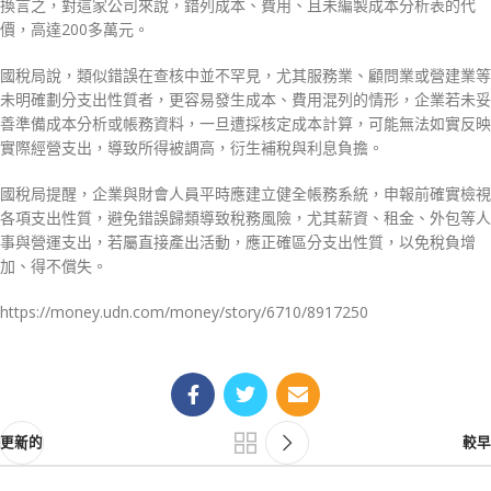
換言之，對這家公司來說，錯列成本、費用、且未編製成本分析表的代
價，高達200多萬元。
國稅局說，類似錯誤在查核中並不罕見，尤其服務業、顧問業或營建業等
未明確劃分支出性質者，更容易發生成本、費用混列的情形，企業若未妥
善準備成本分析或帳務資料，一旦遭採核定成本計算，可能無法如實反映
實際經營支出，導致所得被調高，衍生補稅與利息負擔。
國稅局提醒，企業與財會人員平時應建立健全帳務系統，申報前確實檢視
各項支出性質，避免錯誤歸類導致稅務風險，尤其薪資、租金、外包等人
事與營運支出，若屬直接產出活動，應正確區分支出性質，以免稅負增
加、得不償失。
https://money.udn.com/money/story/6710/8917250
更新的
較早