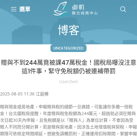
選單
博客
UNCATEGORIZED
贈與不到244萬竟被課47萬稅金！國稅局曝沒注意
這1件事，緊守免稅額仍被連補帶罰
Userchen
2025-08-05 11:36 江庭榛
贈與現金或房地產，申報贈與稅的細節一旦搞錯，可能讓你多繳一倍稅
金！台北國稅局提醒，年度贈與稅免稅額為244萬元，超過就必須在贈與
次日起30天內申報，且免稅額是以「贈與人」為單位計算，不會因為受
贈人不同而分開計算。若是贈與房地產，因涉及土地增值稅與契稅，申報
期限可依核定時間順延。想避免誤觸罰則、正確運用扣除期間，掌握申報