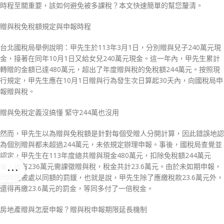
時程至關重要，該如何避免被多課稅？本文快速簡單的幫您釐清。
贈與稅免稅額規定與申報時程
台北國稅局舉例說明：甲先生於113年3月1日，分別贈與兒子240萬元現
金，接著在同年10月1日又給女兒240萬元現金。這一年內，甲先生累計
轉贈的金額已達480萬元，超出了年度贈與稅的免稅額244萬元。按照現
行規定，甲先生應在10月1日贈與行為發生次日算起30天內，向國稅局申
報贈與稅。
贈與免稅定義沒搞懂 緊守244萬也沒用
然而，甲先生以為贈與免稅額是針對每個受贈人分開計算，因此錯誤地認
為個別贈與都未超過244萬元，未依規定辦理申報。事後，國稅局查覺並
認定，甲先生在113年度總共贈與現金480萬元，扣除免稅額244萬元
後，尚有236萬元需課徵贈與稅，稅金共計23.6萬元。由於未如期申報，
同時還被處以同額的罰鍰，也就是說，甲先生除了應繳稅款23.6萬元外，
還得再繳23.6萬元的罰金，等同多付了一倍稅金。
房地產贈與怎麼申報？贈與稅申報期限延長機制