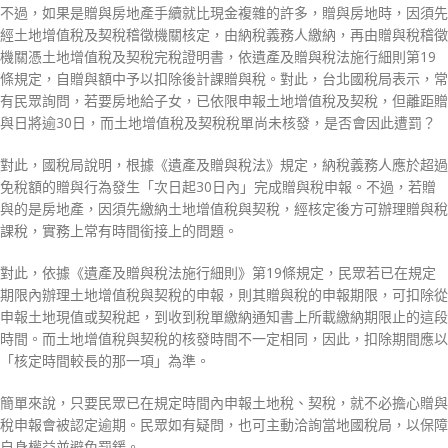
不過，如果是贈與房地產手續就比現金複雜的許多，贈與房地時，因須先
經土地增值稅及契稅稽徵機關核定，由納稅義務人繳納，再由贈與稅稽徵
機關憑土地增值稅及契稅完稅證明書，依遺產及贈與稅法施行細則第19
條規定，自贈與額中予以扣除後計課贈與稅。對此，台北國稅局表示，常
有民眾詢問，若要房地給子女，已依限申報土地增值稅及契稅，但離距贈
與日將逾30日，而土地增值稅及契稅稅單尚未核發，是否會因此遭罰？
對此，國稅局說明，根據《遺產及贈與稅法》規定，納稅義務人應於超過
免稅額的贈與行為發生「次日起30日內」完成贈與稅申報。不過，若贈
與的是房地產，因須先繳納土地增值稅與契稅，經核定後方可辦理贈與稅
課稅，實務上常有時間銜接上的問題。
對此，依據《遺產及贈與稅法施行細則》第19條規定，民眾若已在規定
期限內辦理土地增值稅與契稅的申報，則其贈與稅的申報期限，可扣除從
申報土地現值或契稅起，到收到稅單繳納通知書上所載繳納期限止的這段
時間。而土地增值稅與契稅的核發時間不一定相同，因此，扣除期間應以
「核定時間較長的那一項」為準。
簡單來說，只要民眾已在規定時間內申報土地稅、契稅，就不必擔心贈與
稅申報會被認定逾期。民眾如有疑問，也可主動洽詢當地國稅局，以保障
自身權益並避免罰鍰。