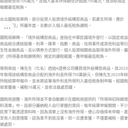
超過新台幣100萬元，且個人基本所得額合計超過750萬元，就須依規定
報繳最低稅負。
台北國稅局舉例，部分投資人投資境外結構型商品，若產生所得，應於
「給付日」所屬年度，全數計入個人最低稅負課稅。
國稅局解釋，「境外結構型商品」是指在中華民國境外發行，以固定收益
商品結合連結股權、利率、匯率、指數、商品、信用事件或其他利益等衍
生性金融商品，且以債券方式發行，個人投資相關商品取得海外所得，屬
於《所得基本稅額條例》規定的課稅範圍，應申報最低稅負。
舉例來說，陳先生（化名）透過A證券公司購買境外結構型商品，其2023
年取得該結構型商品分配的海外利息所得750萬餘元，但陳先生2023年綜
所稅結算申報中，並未將這筆海外利息所得列入最低稅負制申報，經國稅
局查獲後，補稅16萬元，並依法裁處罰鍰。
國稅局提醒，海外所得並不會自動顯示在國稅局提供的「所得與扣除額資
料清單」中，這部分屬納稅人自行掌握的資訊，每年結算申報期間，不少
民眾下載憑證資料時，因為清單上沒有海外所得，便心存僥倖未申報，甚
至有人刻意隱匿，認為查不到就沒事，但一旦遭查獲，不僅要補稅，還會
被處罰。