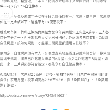
「辦理完成戶籍登記」，本人、配偶及未成年子女全國合計三戶內等條
件，可享有1.2%自住稅率。
若本人、配偶及未成年子女在全國合計僅持有一戶房屋，供自住且房屋現
值在一定金額以下，還能享有1%優惠稅率。
稅務局舉例，竹科王媽媽與兩位女兒今年共同繼承王先生A房屋，三人各
持分三分之一，但王媽媽與大女兒已分別於另外兩處各自持有B、C兩間
自住房屋，該如何規劃，才能讓三間房屋都適用自住稅率？
依規定，自住房屋須有本人、配偶或直系親屬辦理完成戶籍登記，稅務局
建議王媽媽，將自己戶籍遷入繼承的A房屋，小女兒戶籍遷至B房屋，如
此一來，三戶房屋都符合規定，都能享有自住優惠稅率。
稅務局說明，房屋稅2.0新制上路後，針對持有多戶且未作有效使用的非
自住住家用房屋，稅率調高為2.6%至4.8%，採「全國歸戶」、「全數累
進」課徵。
https://udn.com/news/story/7243/9160311