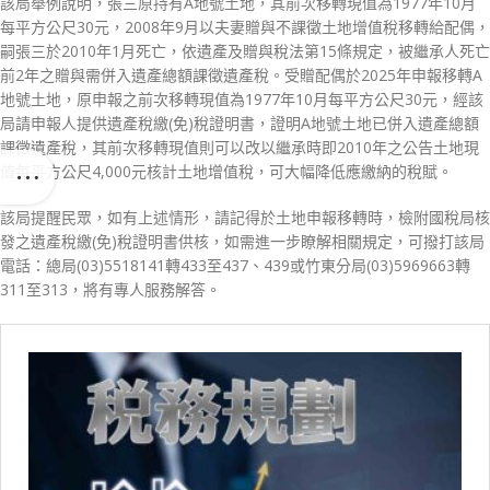
該局舉例說明，張三原持有A地號土地，其前次移轉現值為1977年10月
每平方公尺30元，2008年9月以夫妻贈與不課徵土地增值稅移轉給配偶，
嗣張三於2010年1月死亡，依遺產及贈與稅法第15條規定，被繼承人死亡
前2年之贈與需併入遺產總額課徵遺產稅。受贈配偶於2025年申報移轉A
地號土地，原申報之前次移轉現值為1977年10月每平方公尺30元，經該
局請申報人提供遺產稅繳(免)稅證明書，證明A地號土地已併入遺產總額
課徵遺產稅，其前次移轉現值則可以改以繼承時即2010年之公告土地現
值每平方公尺4,000元核計土地增值稅，可大幅降低應繳納的稅賦。
該局提醒民眾，如有上述情形，請記得於土地申報移轉時，檢附國稅局核
發之遺產稅繳(免)稅證明書供核，如需進一步瞭解相關規定，可撥打該局
電話：總局(03)5518141轉433至437、439或竹東分局(03)5969663轉
311至313，將有專人服務解答。