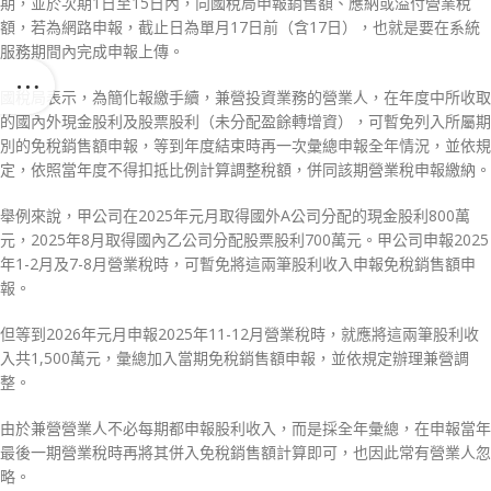
期，並於次期1日至15日內，向國稅局申報銷售額、應納或溢付營業稅
額，若為網路申報，截止日為單月17日前（含17日），也就是要在系統
服務期間內完成申報上傳。
國稅局表示，為簡化報繳手續，兼營投資業務的營業人，在年度中所收取
的國內外現金股利及股票股利（未分配盈餘轉增資），可暫免列入所屬期
別的免稅銷售額申報，等到年度結束時再一次彙總申報全年情況，並依規
定，依照當年度不得扣抵比例計算調整稅額，併同該期營業稅申報繳納。
舉例來說，甲公司在2025年元月取得國外A公司分配的現金股利800萬
元，2025年8月取得國內乙公司分配股票股利700萬元。甲公司申報2025
年1-2月及7-8月營業稅時，可暫免將這兩筆股利收入申報免稅銷售額申
報。
但等到2026年元月申報2025年11-12月營業稅時，就應將這兩筆股利收
入共1,500萬元，彙總加入當期免稅銷售額申報，並依規定辦理兼營調
整。
由於兼營營業人不必每期都申報股利收入，而是採全年彙總，在申報當年
最後一期營業稅時再將其併入免稅銷售額計算即可，也因此常有營業人忽
略。