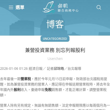
選單
博客
UNCATEGORIZED
兼營投資業務 別忘列報股利
Userchen
2026-01-06 01:26 經濟日報／ 記者
邱琮皓
／台北報導
去年最後一期
營業稅
，應於今年元月15日前申報，財政部台北國稅局提
醒，如為兼營投資業務的營業人，應記得在申報這期營業稅時，將去年全
年國內外
股利
收入，彙總申報
免稅
銷售額，才能正確計算、調整營業稅
額。
營業人除有另有規定，無論有無銷售額，法定申報期限應以每兩個月為一