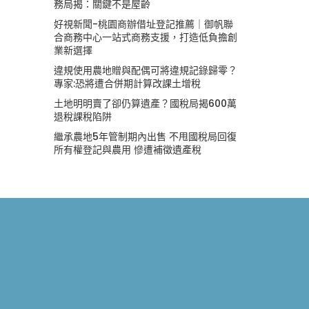
務局揭：關鍵不是屋齡
好視新聞-桃園商辦借址登記推薦｜御帆聯
合商務中心一站式商務支援，打造低負擔創
業新選擇
違規使用農地贈與配偶可將違規記錄歸零？
專家:恐將遭合併期計算改課土增稅
土地明明賣了卻仍算遺產？國稅局揭600萬
退稅課稅陷阱
繼承農地5年管制期內出售 不甩國稅局回復
所有權登記與農用 慘遭補徵遺產稅