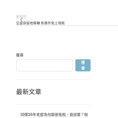
更新的
公設保留地移轉 有條件免土增稅
搜尋
搜
尋
最新文章
同樣20年老屋為何鄰居免稅、我卻要？稅