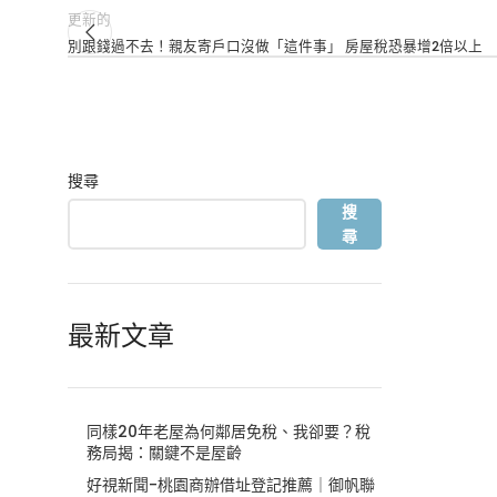
更新的
別跟錢過不去！親友寄戶口沒做「這件事」 房屋稅恐暴增2倍以上
搜尋
搜
尋
最新文章
同樣20年老屋為何鄰居免稅、我卻要？稅
務局揭：關鍵不是屋齡
好視新聞-桃園商辦借址登記推薦｜御帆聯