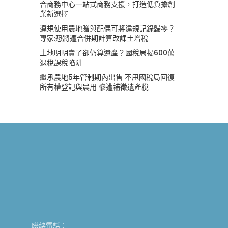
合商務中心一站式商務支援，打造低負擔創
業新選擇
違規使用農地贈與配偶可將違規記錄歸零？
專家:恐將遭合併期計算改課土增稅
土地明明賣了卻仍算遺產？國稅局揭600萬
退稅課稅陷阱
繼承農地5年管制期內出售 不甩國稅局回復
所有權登記與農用 慘遭補徵遺產稅
聯絡電話：