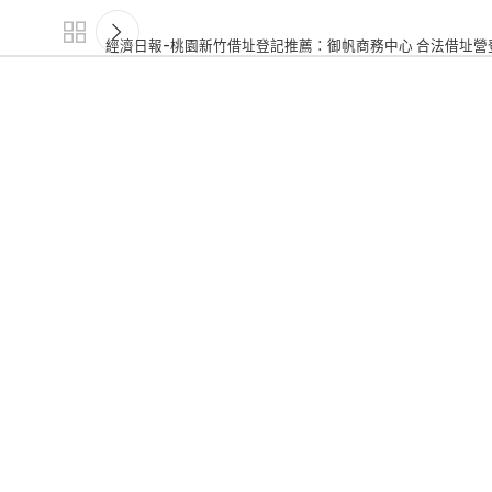
經濟日報-桃園新竹借址登記推薦：御帆商務中心 合法借址營