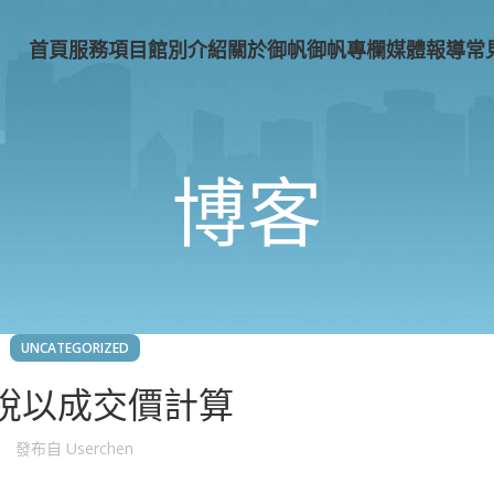
首頁
服務項目
館別介紹
關於御帆
御帆專欄
媒體報導
常
博客
UNCATEGORIZED
稅以成交價計算
發布自
Userchen