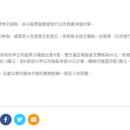
證券交易稅，非以股票面額或發行公司資產淨值計算。
如券商）或買受人在買賣交割當日，依照每次成交價格一定稅率（公司發
持有的甲公司股票20萬股出售B君，雙方議定每股成交價格為90元，依
稅5.4萬元，但B君卻以甲公司每股淨值50元計算，繳納代徵證交稅3萬元
款，另處以應代徵未代徵的應納稅額一倍至十倍罰鍰。