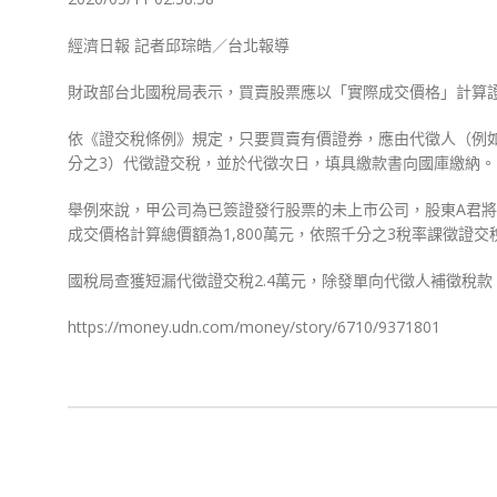
經濟日報 記者邱琮皓／台北報導
財政部台北國稅局表示，買賣股票應以「實際成交價格」計算
依《證交稅條例》規定，只要買賣有價證券，應由代徵人（例
分之3）代徵證交稅，並於代徵次日，填具繳款書向國庫繳納。
舉例來說，甲公司為已簽證發行股票的未上市公司，股東A君將
成交價格計算總價額為1,800萬元，依照千分之3稅率課徵證交
國稅局查獲短漏代徵證交稅2.4萬元，除發單向代徵人補徵稅
https://money.udn.com/money/story/6710/9371801