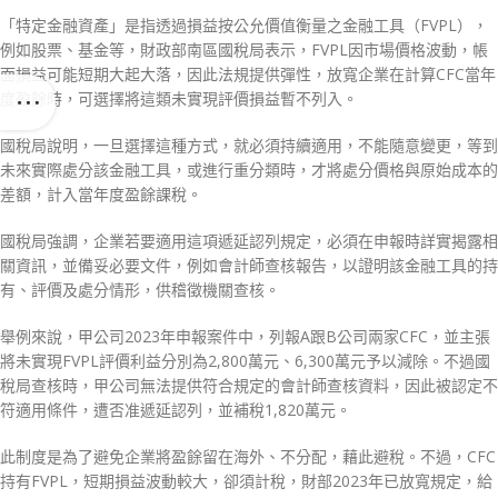
「特定金融資產」是指透過損益按公允價值衡量之金融工具（FVPL），
例如股票、基金等，財政部南區國稅局表示，FVPL因市場價格波動，帳
面損益可能短期大起大落，因此法規提供彈性，放寬企業在計算CFC當年
度盈餘時，可選擇將這類未實現評價損益暫不列入。
國稅局說明，一旦選擇這種方式，就必須持續適用，不能隨意變更，等到
未來實際處分該金融工具，或進行重分類時，才將處分價格與原始成本的
差額，計入當年度盈餘課稅。
國稅局強調，企業若要適用這項遞延認列規定，必須在申報時詳實揭露相
關資訊，並備妥必要文件，例如會計師查核報告，以證明該金融工具的持
有、評價及處分情形，供稽徵機關查核。
舉例來說，甲公司2023年申報案件中，列報A跟B公司兩家CFC，並主張
將未實現FVPL評價利益分別為2,800萬元、6,300萬元予以減除。不過國
稅局查核時，甲公司無法提供符合規定的會計師查核資料，因此被認定不
符適用條件，遭否准遞延認列，並補稅1,820萬元。
此制度是為了避免企業將盈餘留在海外、不分配，藉此避稅。不過，CFC
持有FVPL，短期損益波動較大，卻須計稅，財部2023年已放寬規定，給