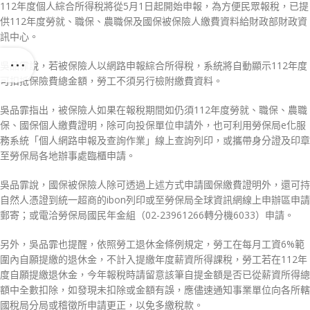
112年度個人綜合所得稅將從5月1日起開始申報，為方便民眾報稅，已提
供112年度勞就、職保、農職保及國保被保險人繳費資料給財政部財政資
訊中心。
吳品霏說，若被保險人以網路申報綜合所得稅，系統將自動顯示112年度
可扣抵保險費總金額，勞工不須另行檢附繳費資料。
吳品霏指出，被保險人如果在報稅期間如仍須112年度勞就、職保、農職
保、國保個人繳費證明，除可向投保單位申請外，也可利用勞保局e化服
務系統「個人網路申報及查詢作業」線上查詢列印，或攜帶身分證及印章
至勞保局各地辦事處臨櫃申請。
吳品霏說，國保被保險人除可透過上述方式申請國保繳費證明外，還可持
自然人憑證到統一超商的ibon列印或至勞保局全球資訊網線上申辦區申請
郵寄；或電洽勞保局國民年金組（02-23961266轉分機6033）申請。
另外，吳品霏也提醒，依照勞工退休金條例規定，勞工在每月工資6%範
圍內自願提繳的退休金，不計入提繳年度薪資所得課稅，勞工若在112年
度自願提繳退休金，今年報稅時請留意該筆自提金額是否已從薪資所得總
額中全數扣除，如發現未扣除或金額有誤，應儘速通知事業單位向各所轄
國稅局分局或稽徵所申請更正，以免多繳稅款。