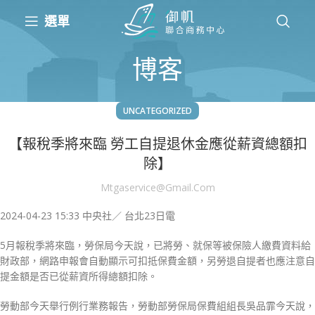
選單
博客
UNCATEGORIZED
【報稅季將來臨 勞工自提退休金應從薪資總額扣
除】
Mtgaservice@gmail.com
2024-04-23 15:33
中央社／ 台北23日電
5月報稅季將來臨，勞保局今天說，已將勞、就保等被保險人繳費資料給
財政部，網路申報會自動顯示可扣抵保費金額，另勞退自提者也應注意自
提金額是否已從薪資所得總額扣除。
勞動部今天舉行例行業務報告，勞動部勞保局保費組組長吳品霏今天說，