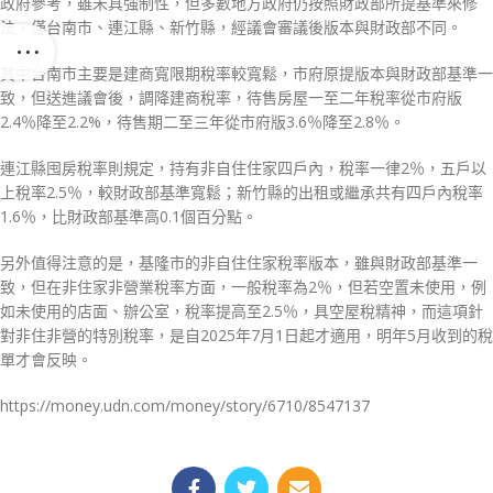
政府參考，雖未具強制性，但多數地方政府仍按照財政部所提基準來修
法，僅台南市、連江縣、新竹縣，經議會審議後版本與財政部不同。
其中台南市主要是建商寬限期稅率較寬鬆，市府原提版本與財政部基準一
致，但送進議會後，調降建商稅率，待售房屋一至二年稅率從市府版
2.4％降至2.2%，待售期二至三年從市府版3.6％降至2.8％。
連江縣囤房稅率則規定，持有非自住住家四戶內，稅率一律2％，五戶以
上稅率2.5％，較財政部基準寬鬆；新竹縣的出租或繼承共有四戶內稅率
1.6％，比財政部基準高0.1個百分點。
另外值得注意的是，基隆市的非自住住家稅率版本，雖與財政部基準一
致，但在非住家非營業稅率方面，一般稅率為2％，但若空置未使用，例
如未使用的店面、辦公室，稅率提高至2.5％，具空屋稅精神，而這項針
對非住非營的特別稅率，是自2025年7月1日起才適用，明年5月收到的稅
單才會反映。
https://money.udn.com/money/story/6710/8547137