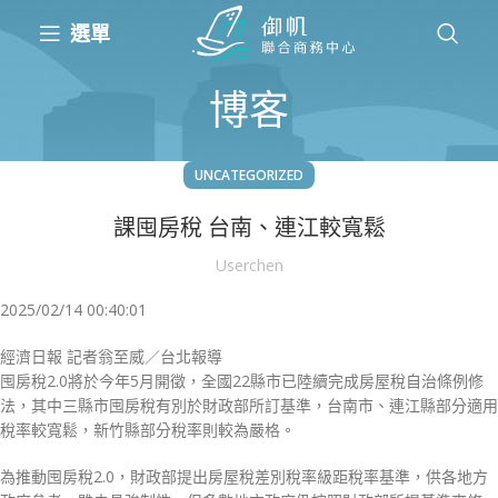
選單
博客
UNCATEGORIZED
課囤房稅 台南、連江較寬鬆
Userchen
2025/02/14 00:40:01
經濟日報 記者翁至威／台北報導
囤房稅2.0將於今年5月開徵，全國22縣市已陸續完成房屋稅自治條例修
法，其中三縣市囤房稅有別於財政部所訂基準，台南市、連江縣部分適用
稅率較寬鬆，新竹縣部分稅率則較為嚴格。
為推動囤房稅2.0，財政部提出房屋稅差別稅率級距稅率基準，供各地方