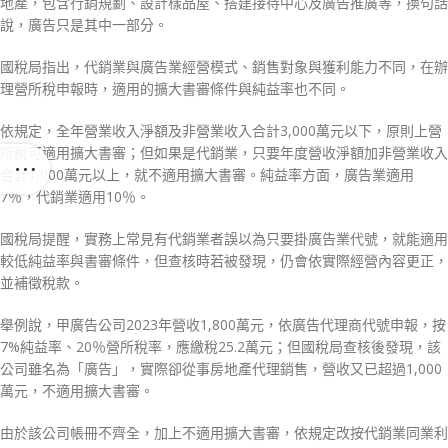
地產，包含行銷規劃、設計樣品屋、搭建接待中心及廣告推廣等，換句話
說，廣告只是其中一部分。
國稅局指出，代銷業與廣告業經營模式、銷售對象與獲利能力不同，在辦
理營所稅申報時，適用的擴大書審條件與純益率也不同。
依規定，全年營業收入淨額及非營業收入合計3,000萬元以下，原則上營
所稅可適用擴大書審；但如果是代銷業，只要年度營收淨額加非營業收入
合計1,000萬元以上，就不適用擴大書審。純益率方面，廣告業適用
7％，代銷業適用10％。
國稅局提醒，實務上常見有代銷業者誤以為只要掛廣告業代號，就能適用
較低純益率與書審條件，但查核時若被發現，仍會依實際經營內容更正，
並補徵稅款。
舉例說，甲廣告公司2023年營收1,800萬元，依廣告代理商代號申報，按
7%純益率、20％營所稅率，應繳稅25.2萬元；但國稅局查核後發現，該
公司雖名為「廣告」，實際卻從事房地產代理銷售，營收又已超過1,000
萬元，不適用擴大書審。
由於該公司帳冊不齊全，加上不適用擴大書審，依規定改按代銷業同業利