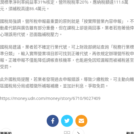
潤標準淨利率純益率31%核定，營所稅稅率20％，應納稅額達111.6萬
元，須補稅高達86.4萬元。
國稅局強調，營所稅申報最重要的原則就是「按實際營業內容申報」，不
動產代銷與廣告雖有部分重疊，但在課稅上卻是兩回事，業者若抱著僥倖
心理誤用代號，恐面臨補稅壓力。
國稅局建議，業者若不確定行業代號，可上財政部網站查詢「稅務行業標
準分類」，輸入實際營業項目即可找到正確代號，再依規定辦理營所稅申
報。正確申報不僅能降低調帳查核機率，也能避免因短漏報而被補稅甚至
受罰。
此外國稅局提醒，若業者發現過去申報錯誤，導致少繳稅款，可主動向轄
區國稅局分局或稽徵所補報補繳，並加計利息，爭取免罰。
https://money.udn.com/money/story/6710/9027409
更新的
較早