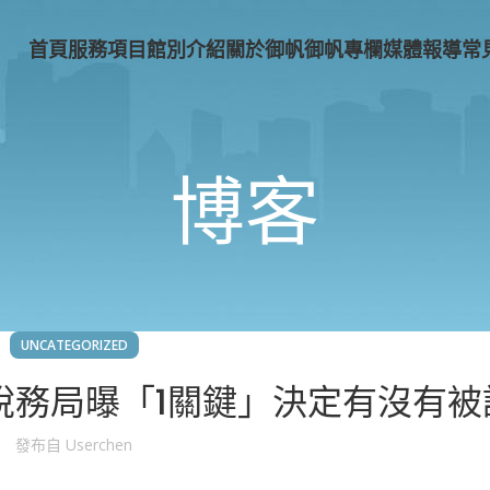
首頁
服務項目
館別介紹
關於御帆
御帆專欄
媒體報導
常
博客
UNCATEGORIZED
稅務局曝「1關鍵」決定有沒有被
發布自
Userchen