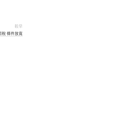
較早
照稅 條件放寬