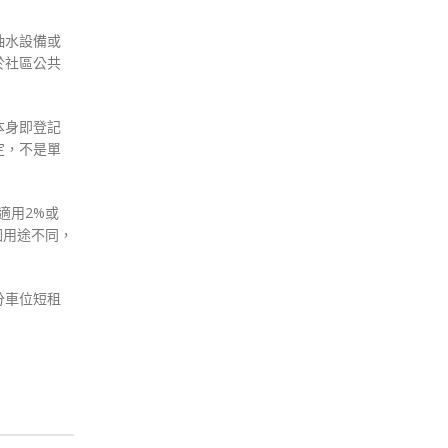
抽水設備或
於社區公共
本身即登記
定，不是單
適用2%或
因用途不同，
分車位短租