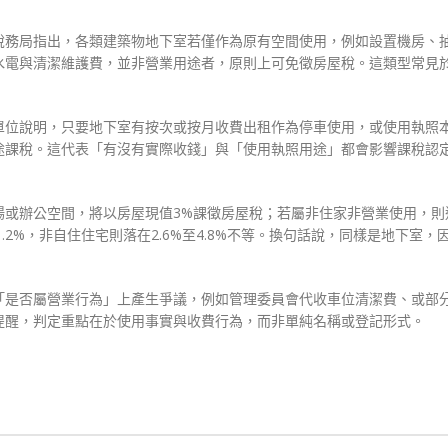
稅務局指出，各類建築物地下室若僅作為原有空間使用，例如設置機房、
水電與清潔維護費，並非營業用途者，原則上可免徵房屋稅。這類型常見
單位說明，只要地下室有按次或按月收費出租作為停車使用，或使用執照
途課稅。這代表「有沒有實際收錢」與「使用執照用途」都會影響課稅認
或辦公空間，將以房屋現值3%課徵房屋稅；若屬非住家非營業使用，則
.2%，非自住住宅則落在2.6%至4.8%不等。換句話說，同樣是地下室，
「是否屬營業行為」上產生爭議，例如管理委員會代收車位清潔費、或部
提醒，判定重點在於使用事實與收費行為，而非單純名稱或登記形式。