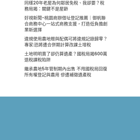
同樣20年老屋為何鄰居免稅、我卻要？稅
務局揭：關鍵不是屋齡
好視新聞-桃園商辦借址登記推薦｜御帆聯
合商務中心一站式商務支援，打造低負擔創
業新選擇
違規使用農地贈與配偶可將違規記錄歸零？
專家:恐將遭合併期計算改課土增稅
土地明明賣了卻仍算遺產？國稅局揭600萬
退稅課稅陷阱
繼承農地5年管制期內出售 不甩國稅局回復
所有權登記與農用 慘遭補徵遺產稅