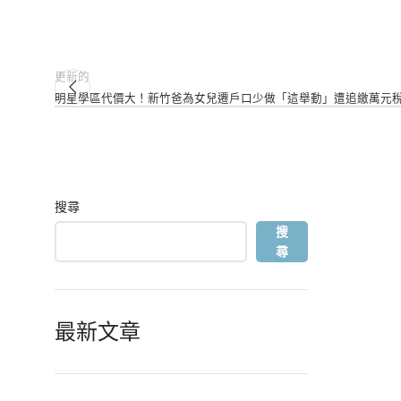
更新的
明星學區代價大！新竹爸為女兒遷戶口少做「這舉動」遭追繳萬元
搜尋
搜
尋
最新文章