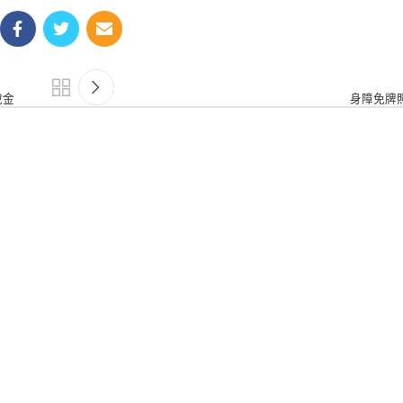
稅金
身障免牌