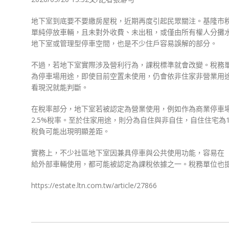
地下室到底要不要繳房屋稅，近期再度引起民眾關注。基隆市
單純停放車輛，且未對外收費、未出租，或僅由所有權人分攤
地下室或管理型停車空間，也是不少住戶容易誤解的部分。
不過，若地下室實際涉及營利行為，課稅標準就會改變。稅務
為停車場用途，即使目前空置未使用，仍會依非住家非營業用
看現況就能判斷。
在稅率部分，地下室若被認定為營業使用，例如作為商業停車場
2.5%稅率。至於住家用途，則分為自住與非自住，自住住宅為1
稅負可能出現明顯差距。
實務上，不少社區地下室因兼具停車與公共使用功能，容易在
給外部車輛使用，都可能被認定為課稅依據之一。稅務單位也
https://estate.ltn.com.tw/article/27866