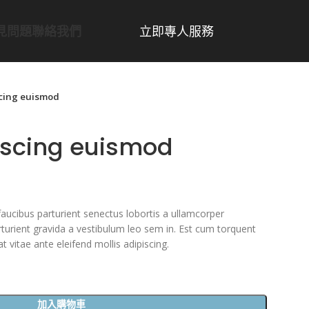
立即專人服務
見問題
聯絡我們
cing euismod
iscing euismod
 faucibus parturient senectus lobortis a ullamcorper
arturient gravida a vestibulum leo sem in. Est cum torquent
t vitae ante eleifend mollis adipiscing.
加入購物車