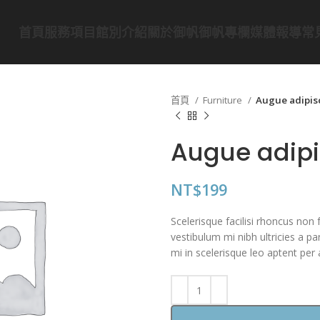
首頁
服務項目
館別介紹
關於御帆
御帆專欄
媒體報導
常
首頁
Furniture
Augue adipis
Augue adip
NT$
199
Scelerisque facilisi rhoncus non
vestibulum mi nibh ultricies a p
mi in scelerisque leo aptent per a