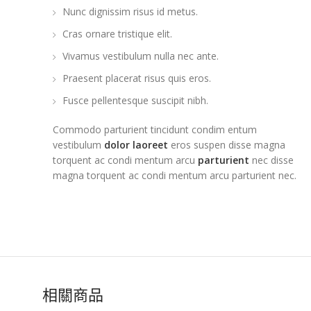
Nunc dignissim risus id metus.
Cras ornare tristique elit.
Vivamus vestibulum nulla nec ante.
Praesent placerat risus quis eros.
Fusce pellentesque suscipit nibh.
Commodo parturient tincidunt condim entum
vestibulum
dolor laoreet
eros suspen disse magna
torquent ac condi mentum arcu
parturient
nec disse
magna torquent ac condi mentum arcu parturient nec.
相關商品