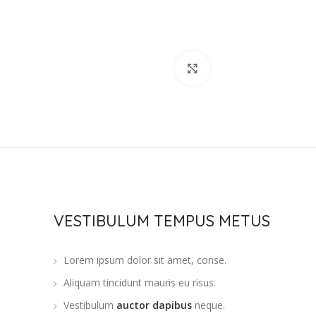
點擊放大
VESTIBULUM TEMPUS METUS
Lorem ipsum dolor sit amet, conse.
Aliquam tincidunt mauris eu risus.
Vestibulum
auctor dapibus
neque.