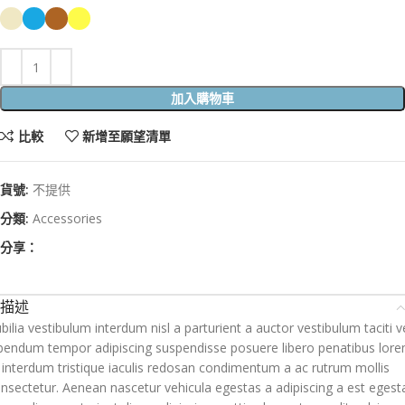
加入購物車
比較
新增至願望清單
貨號:
不提供
分類:
Accessories
分享：
描述
bilia vestibulum interdum nisl a parturient a auctor vestibulum taciti v
bendum tempor adipiscing suspendisse posuere libero penatibus lor
 interdum tristique iaculis redosan condimentum a ac rutrum mollis
nsectetur. Aenean nascetur vehicula egestas a adipiscing a est egest