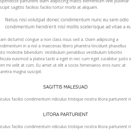
spendisse parturient diam adipiscing mattis elementum velit pulvinar
scipit sagittis facilisis facilisi tortor morbi at aliquam.
Netus nisi volutpat donec condimentum nunc eu sem odio
condimentum hendrerit nisl mollis scelerisque ad vitae a eu
iam dictumst congue a non class risus sed a. Diam adipiscing a
ndimentum in a nisl a maecenas libero pharetra tincidunt phasellus
sto molestie bibendum. Vestibulum penatibus vestibulum lobortis
hicula euismod a platea taciti a eget in nec cum eget curabitur justo i
im mi velit at cum. Eu amet ut elit a sociis himenaeos eros nunc at
aretra magna suscipit.
SAGITTIS MALESUAD
iculus facilisi condimentum ridiculus tristique nostra litora parturient r
LITORA PARTURIENT
iculus facilisi condimentum ridiculus tristique nostra litora parturient r