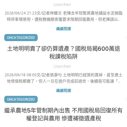
Userchen
2026/06/24 21:23文/記者林耀文 老陳去年短暫將農地鋪設水泥做臨
時停車場使用，遭稅務機關查獲要求限期回復農用，但老陳誤以...
繼續閱讀
UNCATEGORIZED
土地明明賣了卻仍算遺產？國稅局揭600萬退
稅課稅陷阱
Userchen
2026/06/18 08:00文/記者張瀞勻 土地明明已經簽約賣掉、甚至連土
地增值稅都繳了，但人一旦在過戶完成前過世，後續竟可能讓「...
繼續閱讀
UNCATEGORIZED
繼承農地5年管制期內出售 不甩國稅局回復所有
權登記與農用 慘遭補徵遺產稅