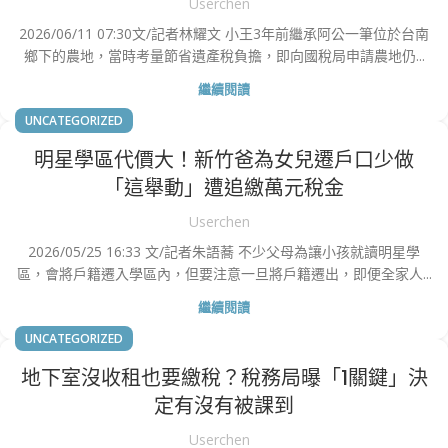
Userchen
2026/06/11 07:30文/記者林耀文 小王3年前繼承阿公一筆位於台南
鄉下的農地，當時考量節省遺產稅負擔，即向國稅局申請農地仍...
繼續閱讀
UNCATEGORIZED
明星學區代價大！新竹爸為女兒遷戶口少做
「這舉動」遭追繳萬元稅金
Userchen
2026/05/25 16:33 文/記者朱語蕎 不少父母為讓小孩就讀明星學
區，會將戶籍遷入學區內，但要注意一旦將戶籍遷出，即便全家人...
繼續閱讀
UNCATEGORIZED
地下室沒收租也要繳稅？稅務局曝「1關鍵」決
定有沒有被課到
Userchen