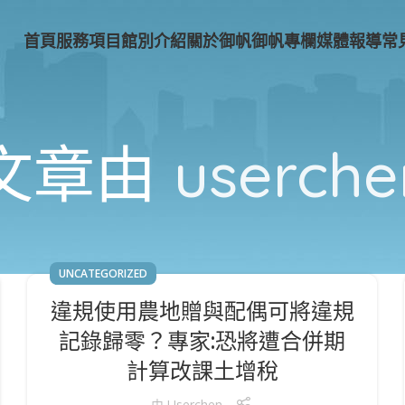
首頁
服務項目
館別介紹
關於御帆
御帆專欄
媒體報導
常
文章由
userche
UNCATEGORIZED
違規使用農地贈與配偶可將違規
記錄歸零？專家:恐將遭合併期
計算改課土增稅
由
Userchen