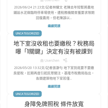
2026/06/24 21:23文/記者林耀文 老陳去年短暫將農地
鋪設水泥做臨時停車場使用，遭稅務機關查獲要求限期
回復農用，但老陳誤以...
繼續閱讀
UNCATEGORIZED
地下室沒收租也要繳稅？稅務局
曝「1關鍵」決定有沒有被課到
由
Userchen
2026/05/20 13:32文/記者張瀞勻 地下室到底要不要繳
房屋稅，近期再度引起民眾關注。基隆市稅務局指出，
各類建築物地下室若僅...
繼續閱讀
UNCATEGORIZED
身障免牌照稅 條件放寬