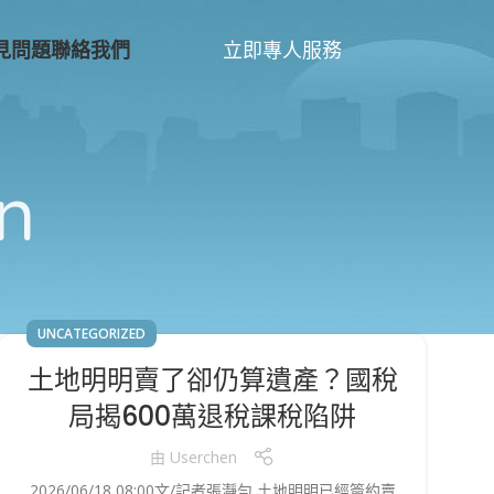
立即專人服務
見問題
聯絡我們
n
UNCATEGORIZED
土地明明賣了卻仍算遺產？國稅
局揭600萬退稅課稅陷阱
由
Userchen
2026/06/18 08:00文/記者張瀞勻 土地明明已經簽約賣