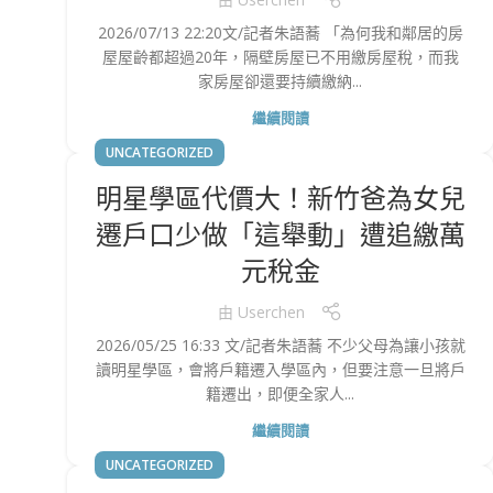
2026/07/13 22:20文/記者朱語蕎 「為何我和鄰居的房
屋屋齡都超過20年，隔壁房屋已不用繳房屋稅，而我
家房屋卻還要持續繳納...
繼續閱讀
UNCATEGORIZED
明星學區代價大！新竹爸為女兒
遷戶口少做「這舉動」遭追繳萬
元稅金
由
Userchen
2026/05/25 16:33 文/記者朱語蕎 不少父母為讓小孩就
讀明星學區，會將戶籍遷入學區內，但要注意一旦將戶
籍遷出，即便全家人...
繼續閱讀
UNCATEGORIZED