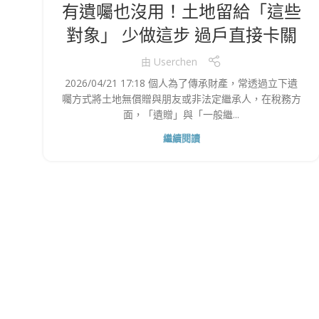
有遺囑也沒用！土地留給「這些
對象」 少做這步 過戶直接卡關
由
Userchen
2026/04/21 17:18 個人為了傳承財產，常透過立下遺
囑方式將土地無償贈與朋友或非法定繼承人，在稅務方
面，「遺贈」與「一般繼...
繼續閱讀