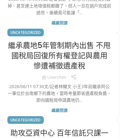
掉、甚至連土地增值稅都繳了，但人一旦在過戶完成前
過世，後續竟可能讓「...
繼續閱讀
UNCATEGORIZED
繼承農地5年管制期內出售 不甩
國稅局回復所有權登記與農用
慘遭補徵遺產稅
由
Userchen
2026/06/11 07:30文/記者林耀文 小王3年前繼承阿公
一筆位於台南鄉下的農地，當時考量節省遺產稅負擔，
即向國稅局申請農地仍...
繼續閱讀
UNCATEGORIZED
助攻亞資中心 百年信託只課一