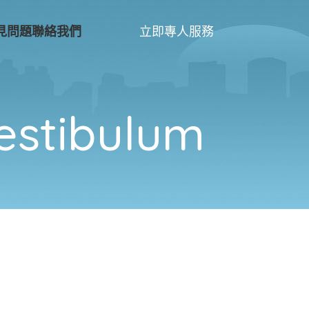
立即專人服務
見問題
聯絡我們
estibulum
ET VESTIBULUM QUIS A
LEO UTEU ULLAMCORPER
DECOR
KITCHEN
SUSPENDISSE