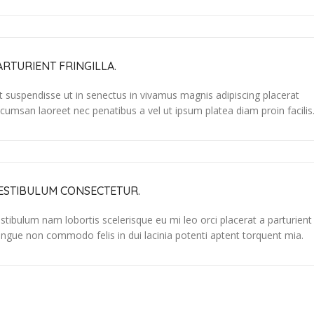
ARTURIENT FRINGILLA.
it suspendisse ut in senectus in vivamus magnis adipiscing placerat
cumsan laoreet nec penatibus a vel ut ipsum platea diam proin facilis
ESTIBULUM CONSECTETUR.
stibulum nam lobortis scelerisque eu mi leo orci placerat a parturient
ngue non commodo felis in dui lacinia potenti aptent torquent mia.