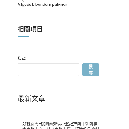
A lacus bibendum pulvinar
相關項目
ET VESTIBULUM QUIS A
DECOR
搜尋
SUSPENDISSE
搜
尋
最新文章
好視新聞-桃園商辦借址登記推薦｜御帆聯
合商務中心一站式商務支援，打造低負擔創