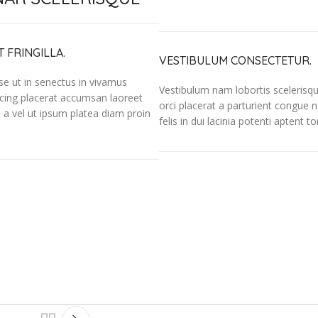
 FRINGILLA.
VESTIBULUM CONSECTETUR.
sse ut in senectus in vivamus
Vestibulum nam lobortis scelerisq
cing placerat accumsan laoreet
orci placerat a parturient congu
 a vel ut ipsum platea diam proin
felis in dui lacinia potenti aptent t