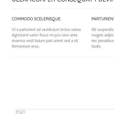
COMMODO SCELERISQUE.
PARTURIENT
Ut a parturient ad vestibulum lectus varius
Elit suspendi
dignistami sarim fusce mi pos uere ante
magnis adipis
vivamus vesti bulum part urient sed a sit
nec penatibus
fermentum eros.
facilis.
更新的