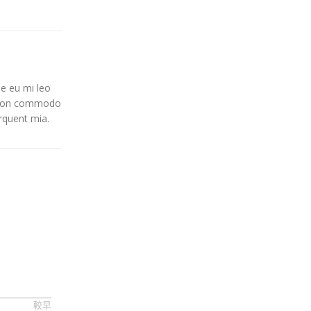
ue eu mi leo
e non commodo
orquent mia.
較早