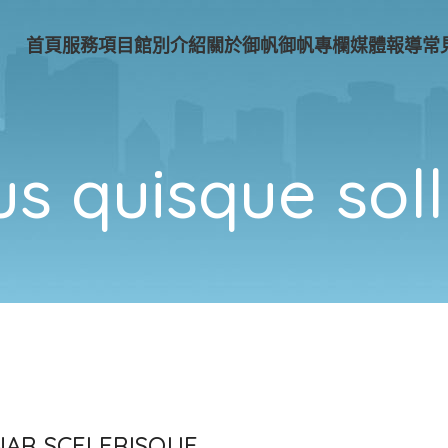
首頁
服務項目
館別介紹
關於御帆
御帆專欄
媒體報導
常
s quisque solli
AR SCELERISQUE