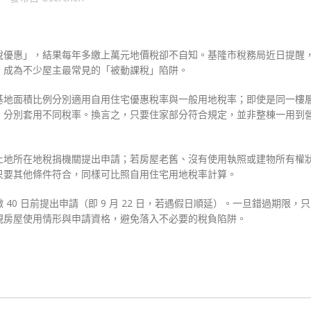
稅優惠」，結果每年多繳上萬元地價稅卻不自知。基隆市稅務局近日提醒
，成為不少屋主最常見的「被動課稅」陷阱。
基地面積比例分別適用自用住宅優惠稅率與一般用地稅率；即使是同一樓
，分別套用不同稅率。換言之，只要住家部分符合規定，並非整棟一用到
土地所在地稅捐機關提出申請；若房屋老舊、沒有使用執照或建物所有權
只要其他條件符合，同樣可比照自用住宅用地稅率計算。
0 日前提出申請（即 9 月 22 日，若遇假日順延）。一旦錯過期限，
視房屋使用情形與申請資格，避免落入不必要的稅負陷阱。