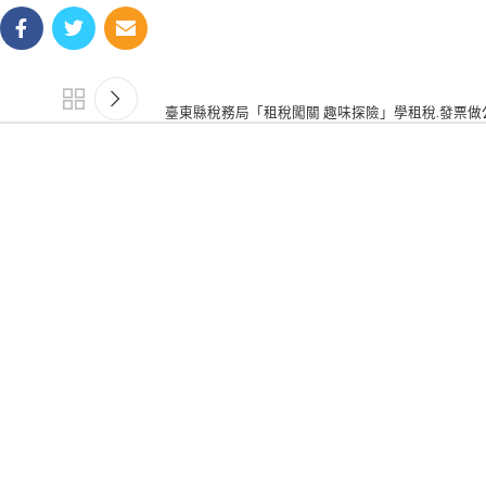
臺東縣稅務局「租稅闖關 趣味探險」學租稅.發票做