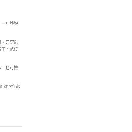
，一旦誤解
層，只要能
營業，就得
狀，也可檢
只能從次年起