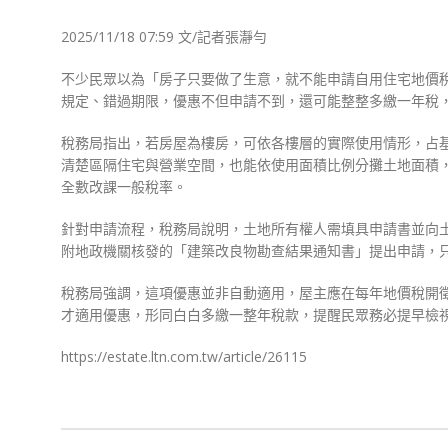
2025/11/18 07:59 文/記者張瀞勻
不少民眾以為「房子只要做了生意，就不能申請自用住宅地價
規定、錯過期限，優惠不但申請不到，還可能整整多繳一年稅
稅務局指出，若房屋為樓房，可依各樓層的實際使用情形，占
清楚區隔住宅與營業空間，也能依使用面積比例分攤土地面積
全數改課一般稅率。
針對申請流程，稅務局說明，土地所有權人需填具申請書並向
附地政機關核發的「建築改良物勘查結果通知書」提出申請，
稅務局強調，這項優惠並非自動適用，屋主應在每年地價稅開徵 4
才適用優惠，形同白白多繳一整年稅款，提醒民眾務必提早檢
https://estate.ltn.com.tw/article/26115