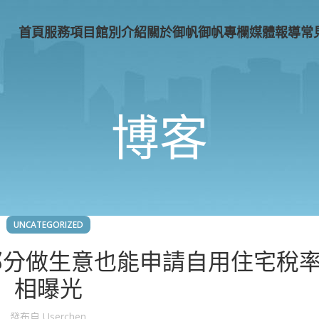
首頁
服務項目
館別介紹
關於御帆
御帆專欄
媒體報導
常
博客
UNCATEGORIZED
部分做生意也能申請自用住宅稅
相曝光
發布自
Userchen