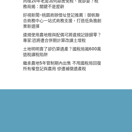
同樣20年老屋為何鄰居免稅、我卻要？稅
務局揭：關鍵不是屋齡
好視新聞-桃園商辦借址登記推薦｜御帆聯
合商務中心一站式商務支援，打造低負擔創
業新選擇
違規使用農地贈與配偶可將違規記錄歸零？
專家:恐將遭合併期計算改課土增稅
土地明明賣了卻仍算遺產？國稅局揭600萬
退稅課稅陷阱
繼承農地5年管制期內出售 不甩國稅局回復
所有權登記與農用 慘遭補徵遺產稅